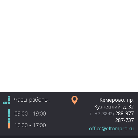
Часы работы:
Кемерово, пр.
Кузнецкий, д. 32
09:00 - 19:00
288-977
т.: +7 (3842)
287-737
10:00 - 17:00
office@eltompro.ru