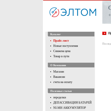
+
П
Каталог
Прайс-лист
Послед
Новые поступления
Снижена цена
Товар в пути
О Компании
Магазин
Вакансии
счета на оплату
Полезные статьи
переделки
ДЕПАССИВАЦИЯ БАТАРЕЙ
NI-MH АККУМУЛЯТОР