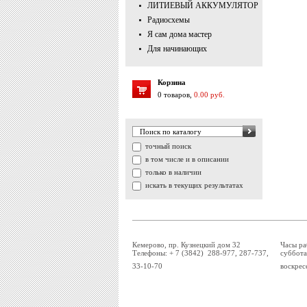
ЛИТИЕВЫЙ АККУМУЛЯТОР
Радиосхемы
Я сам дома мастер
Для начинающих
Корзина
0 товаров,
0.00 руб.
точный поиск
в том числе и в описании
только в наличии
искать в текущих результатах
Кемерово, пр. Кузнецкий дом 32
Часы ра
Телефоны: + 7 (3842) 288-977, 287-737,
суббота
33-10-70
воскрес