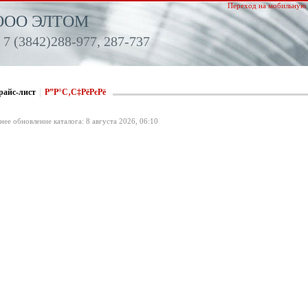
Переход на мобильную 
ООО ЭЛТОМ
 7 (3842)288-977, 287-737
райс-лист
|
Р”Р°С‚С‡РёРєРё
нее обновление каталога: 8 августа 2026, 06:10