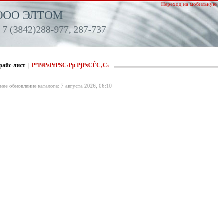
Переход на мобильную 
ООО ЭЛТОМ
 7 (3842)288-977, 287-737
райс-лист
|
Р”РёРѕРґРЅС‹Рµ РјРѕСЃС‚С‹
нее обновление каталога: 7 августа 2026, 06:10