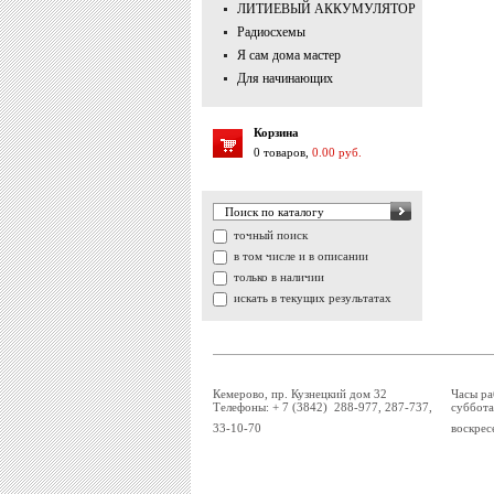
ЛИТИЕВЫЙ АККУМУЛЯТОР
Радиосхемы
Я сам дома мастер
Для начинающих
Корзина
0 товаров,
0.00 руб.
точный поиск
в том числе и в описании
только в наличии
искать в текущих результатах
Кемерово, пр. Кузнецкий дом 32
Часы ра
Телефоны: + 7 (3842) 288-977, 287-737,
суббота
33-10-70
воскрес