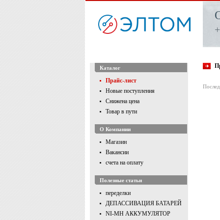
+
П
Каталог
Прайс-лист
Послед
Новые поступления
Снижена цена
Товар в пути
О Компании
Магазин
Вакансии
счета на оплату
Полезные статьи
переделки
ДЕПАССИВАЦИЯ БАТАРЕЙ
NI-MH АККУМУЛЯТОР