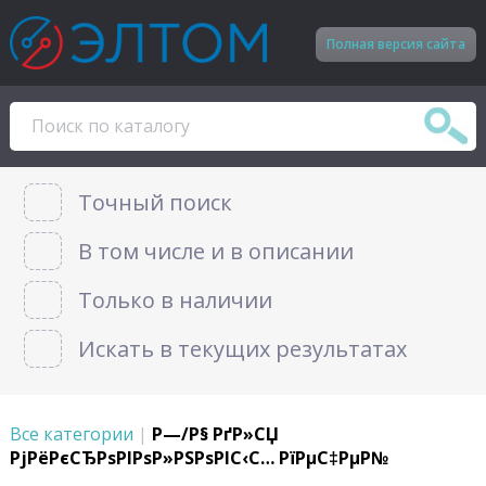
Полная версия сайта
Точный поиск
В том числе и в описании
Только в наличии
Искать в текущих результатах
Все категории
|
Р—/Р§ РґР»СЏ
РјРёРєСЂРѕРІРѕР»РЅРѕРІС‹С… РїРµС‡РµР№