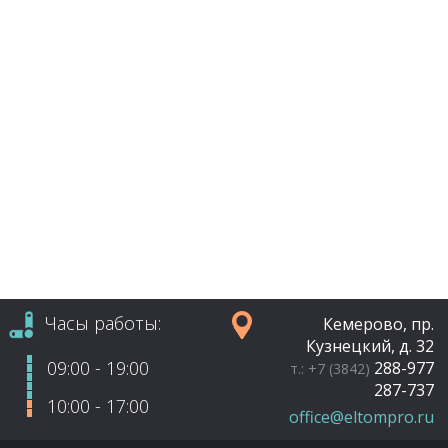
Часы работы:
Кемерово, пр.
Кузнецкий, д. 32
09:00 - 19:00
288-977
т.: +7 (3842)
287-737
10:00 - 17:00
office@eltompro.ru