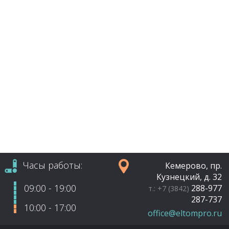
Часы работы:
Кемерово, пр.
Кузнецкий, д. 32
09:00 - 19:00
288-977
т.: +7 (3842)
287-737
10:00 - 17:00
office@eltompro.ru