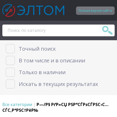
Полная версия сайта
Точный поиск
В том числе и в описании
Только в наличии
Искать в текущих результатах
Все категории
|
Р—/Р§ РґР»СЏ РЅР°СЃРѕСЃРЅС‹С…
СЃС‚Р°РЅС†РёР№