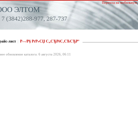
Переход на мобильную 
ООО ЭЛТОМ
 7 (3842)288-977, 287-737
райс-лист
|
Р—/Р§ РґР»СЏ С„СЂРёС‚СЋСЂР°
нее обновление каталога: 6 августа 2026, 06:11