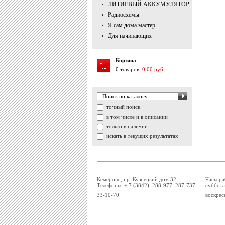
ЛИТИЕВЫЙ АККУМУЛЯТОР
Радиосхемы
Я сам дома мастер
Для начинающих
Корзина
0 товаров,
0.00 руб.
точный поиск
в том числе и в описании
только в наличии
искать в текущих результатах
Кемерово, пр. Кузнецкий дом 32
Часы ра
Телефоны: + 7 (3842) 288-977, 287-737,
суббота
33-10-70
воскрес