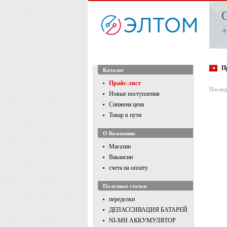
+
П
Каталог
Прайс-лист
Послед
Новые поступления
Снижена цена
Товар в пути
О Компании
Магазин
Вакансии
счета на оплату
Полезные статьи
переделки
ДЕПАССИВАЦИЯ БАТАРЕЙ
NI-MH АККУМУЛЯТОР