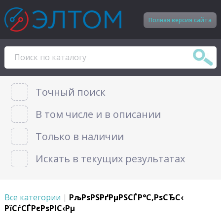
Полная версия сайта
Точный поиск
В том числе и в описании
Только в наличии
Искать в текущих результатах
Все категории
|
РљРѕРЅРґРµРЅСЃР°С‚РѕСЂС‹
РїСѓСЃРєРѕРІС‹Рµ