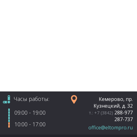
Часы работы:
Кемерово, пр.
Кузнецкий, д. 32
09:00 - 19:00
288-977
т.: +7 (3842)
287-737
10:00 - 17:00
office@eltompro.ru