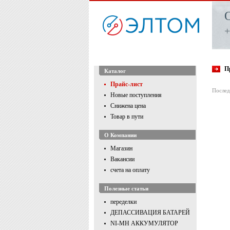
+
П
Каталог
Прайс-лист
Послед
Новые поступления
Снижена цена
Товар в пути
О Компании
Магазин
Вакансии
счета на оплату
Полезные статьи
переделки
ДЕПАССИВАЦИЯ БАТАРЕЙ
NI-MH АККУМУЛЯТОР