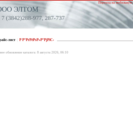
Переход на мобильную 
ООО ЭЛТОМ
 7 (3842)288-977, 287-737
райс-лист
|
Р Р°РґРёРѕР»Р°РјРїС‹
нее обновление каталога: 8 августа 2026, 06:10