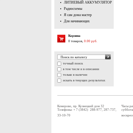
ЛИТИЕВЫЙ АККУМУЛЯТОР
Радиосхемы
Я сам дома мастер
Для начинающих
Корзина
0 товаров,
0.00 руб.
точный поиск
в том числе и в описании
только в наличии
искать в текущих результатах
Кемерово, пр. Кузнецкий дом 32
Часы ра
Телефоны: + 7 (3842) 288-977, 287-737,
суббота
33-10-70
воскрес