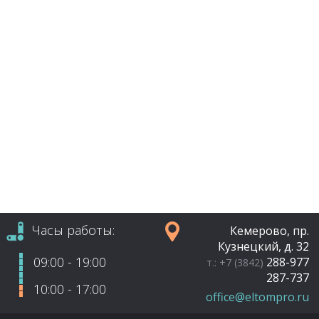
Часы работы:
Кемерово, пр.
Кузнецкий, д. 32
09:00 - 19:00
288-977
т.: +7 (3842)
287-737
10:00 - 17:00
office@eltompro.ru