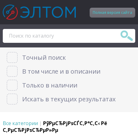
Полная версия сайта
Точный поиск
В том числе и в описании
Только в наличии
Искать в текущих результатах
Все категории
|
РўРµСЂРјРѕСЃС‚Р°С‚С‹ Рё
С‚РµСЂРјРѕСЂРµР»Рµ